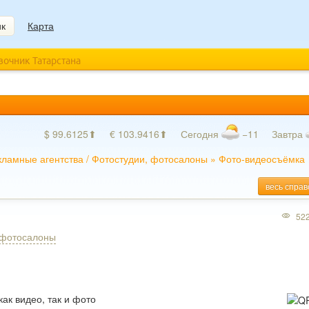
ик
Карта
авочник Татарстана
$ 99.6125⬆
€ 103.9416⬆
Сегодня
−11
Завтра
кламные агентства
/
Фотостудии, фотосалоны
»
Фото-видеосъёмка
весь справ
52
 фотосалоны
ак видео, так и фото