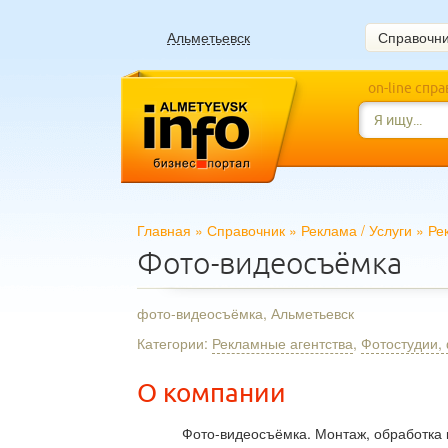
Альметьевск
Справочн
on-line спр
Главная
»
Справочник
»
Реклама
/
Услуги
»
Ре
Фото-видеосъёмка
фото-видеосъёмка, Альметьевск
Категории:
Рекламные агентства
,
Фотостудии,
О компании
Фото-видеосъёмка. Монтаж, обработка к