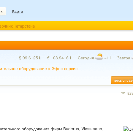
ик
Карта
авочник Татарстана
$ 99.6125⬆
€ 103.9416⬆
Сегодня
−11
Завтра
ительное оборудование
»
Эфес-сервис
весь справ
82
пительного оборудования фирм Вuderus, Viеssmann,