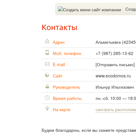
Созд
Контакты
Адрес
Альметьевск
(
42345
Моб. телефон
+7 (987) 285-13-62
E-mail
[Отправить письмо]
Сайт
www.ecodomos.ru
Руководитель
Ильнур Ильгизович
Время работы
пн.-сб. 10:00 — 18:
На карте
смотреть располож
Будем благодарны, если вы скажете представ