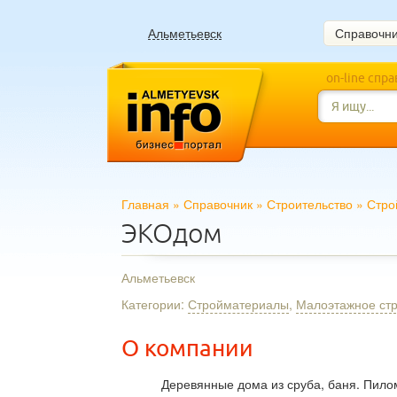
Альметьевск
Справочн
on-line спр
Главная
»
Справочник
»
Строительство
»
Стро
ЭКОдом
Альметьевск
Категории:
Стройматериалы
,
Малоэтажное стр
О компании
Деревянные дома из сруба, баня. Пило