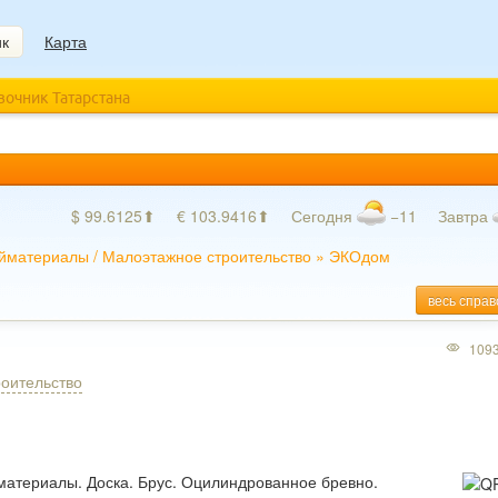
ик
Карта
авочник Татарстана
$ 99.6125⬆
€ 103.9416⬆
Сегодня
−11
Завтра
йматериалы
/
Малоэтажное строительство
»
ЭКОдом
весь справ
109
оительство
материалы. Доска. Брус. Оцилиндрованное бревно.