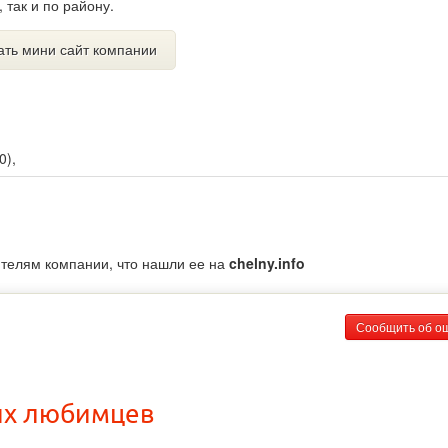
 так и по району.
ать мини сайт компании
0
),
ителям компании, что нашли ее на
chelny.info
Сообщить об о
их любимцев