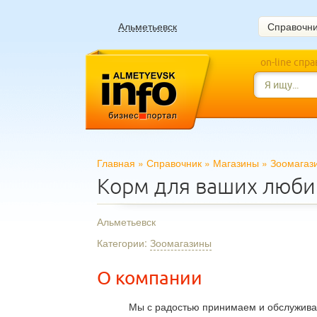
Альметьевск
Справочн
on-line спр
Главная
»
Справочник
»
Магазины
»
Зоомагаз
Корм для ваших люб
Альметьевск
Категории:
Зоомагазины
О компании
Мы с радостью принимаем и обслуживае