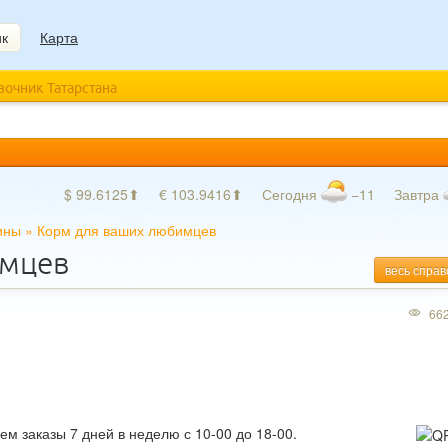
ик
Карта
авочник Татарстана
$ 99.6125⬆
€ 103.9416⬆
Сегодня
−11
Завтра
ины
»
Корм для ваших любимцев
имцев
весь справ
66
м заказы 7 дней в неделю с 10-00 до 18-00.