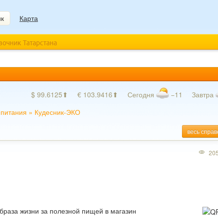
ик
Карта
авочник Татарстана
$ 99.6125⬆
€ 103.9416⬆
Сегодня
−11
Завтра
 питания
»
Кудесник-ЭКО
весь справ
20
раза жизни за полезной пищей в магазин