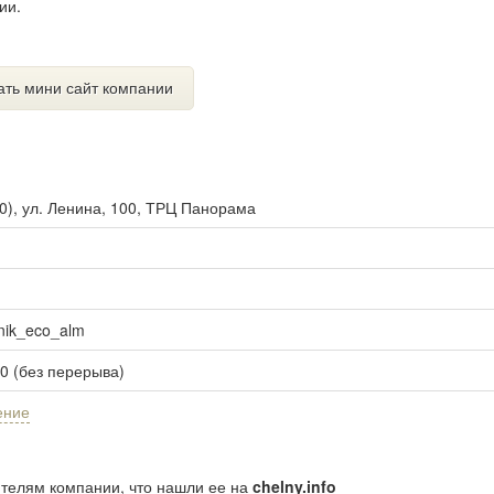
ии.
ать мини сайт компании
0
),
ул. Ленина, 100, ТРЦ Панорама
snik_eco_alm
00 (без перерыва)
ение
ителям компании, что нашли ее на
chelny.info