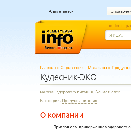
Альметьевск
Справочн
on-line спр
Главная
»
Справочник
»
Магазины
»
Продукты
Кудесник-ЭКО
магазин здорового питания, Альметьевск
Категории:
Продукты питания
О компании
Приглашаем приверженцев здорового об