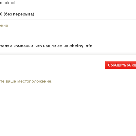
om_almet
00 (без перерыва)
ение
ителям компании, что нашли ее на
chelny.info
Сообщить об о
рте ваше местоположение.