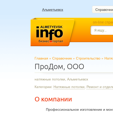
Альметьевск
Справочн
on-line спр
Главная
»
Справочник
»
Строительство
»
Натя
ПроДом, ООО
натяжные потолки, Альметьевск
Категории:
Натяжные потолки
,
Ремонт и отдел
О компании
Профессиональное изготовление и мон