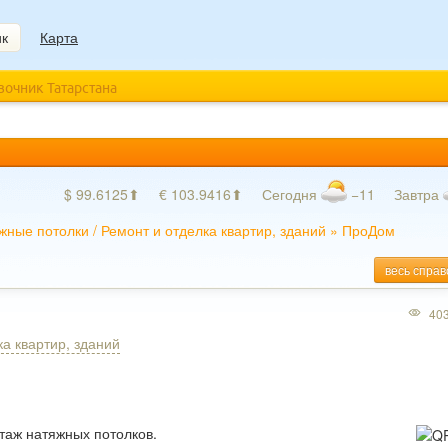
ик
Карта
авочник Татарстана
$ 99.6125⬆
€ 103.9416⬆
Сегодня
−11
Завтра
жные потолки
/
Ремонт и отделка квартир, зданий
»
ПроДом
весь справ
40
ка квартир, зданий
таж натяжных потолков.