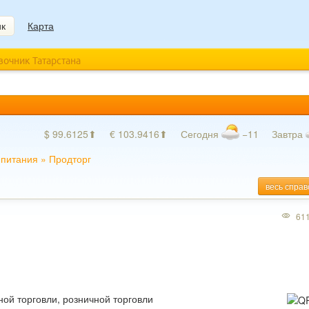
ик
Карта
авочник Татарстана
$ 99.6125⬆
€ 103.9416⬆
Сегодня
−11
Завтра
 питания
»
Продторг
весь справ
61
ой торговли, розничной торговли