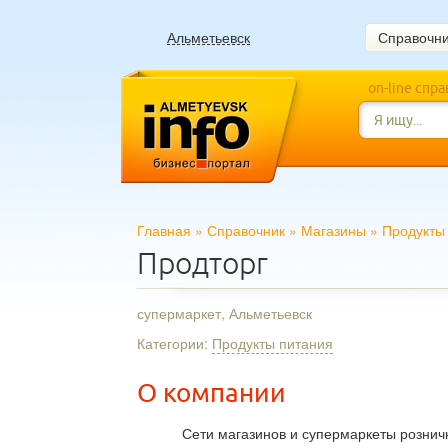
Альметьевск
Справочн
on-line спр
Главная
»
Справочник
»
Магазины
»
Продукты
Продторг
супермаркет, Альметьевск
Категории:
Продукты питания
О компании
Сети магазинов и супермаркеты розничн