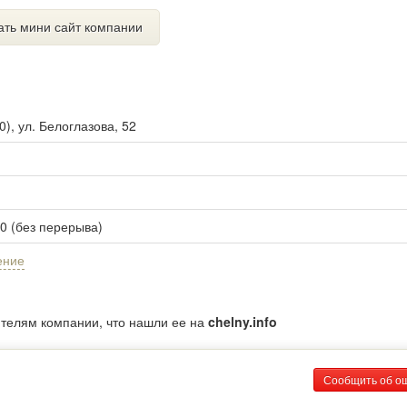
ать мини сайт компании
0
),
ул. Белоглазова, 52
00 (без перерыва)
ение
ителям компании, что нашли ее на
chelny.info
Сообщить об о