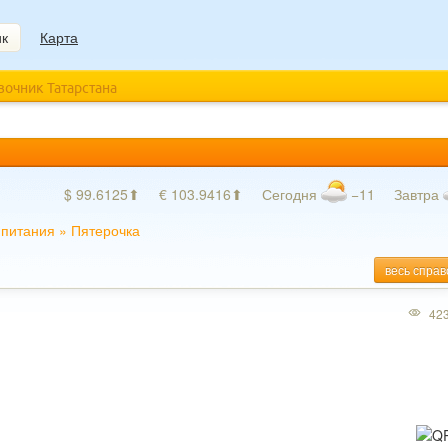
ик
Карта
авочник Татарстана
$ 99.6125⬆
€ 103.9416⬆
Сегодня
−11
Завтра
 питания
»
Пятерочка
весь справ
42