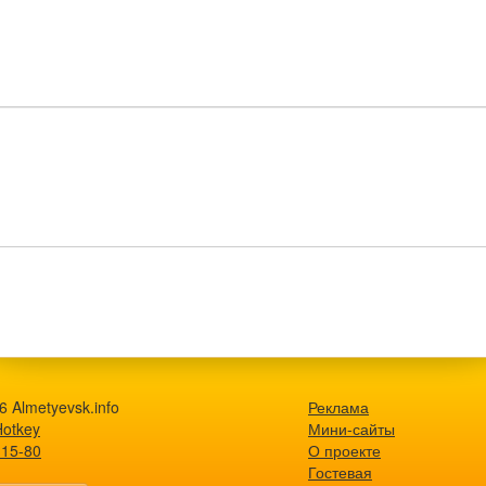
 Almetyevsk.info
Реклама
Hotkey
Мини-сайты
-15-80
О проекте
Гостевая