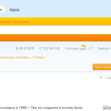
ик
Карта
авочник Татарстана
$ 99.6125⬆
€ 103.9416⬆
Сегодня
−11
Завтра
гические клиники
»
Стомус
весь справ
113
основана в 1998 г. При ее создании в основу были