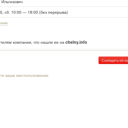
 Ильгизович
00, сб. 10:00 — 18:00 (без перерыва)
ение
ителям компании, что нашли ее на
chelny.info
Сообщить об о
рте ваше местоположение.