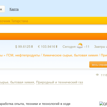
ик
Карта
авочник Татарстана
$ 99.6125⬆
€ 103.9416⬆
Сегодня
−11
Завтра
ры
»
ГСМ, нефтепродукты
/
Химическое сырье, бытовая химия
/
При
весь справ
111
сырье, бытовая химия
,
Природный и технический газ
работка опыта, техники и технологий в ходе