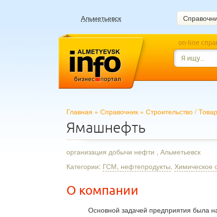
Альметьевск
Справочн
on-line спр
Главная
»
Справочник
»
Строительство
/
Това
Ямашнефть
организация добычи нефти , Альметьевск
Категории:
ГСМ, нефтепродукты
,
Химическое 
О компании
Основной задачей предприятия была на