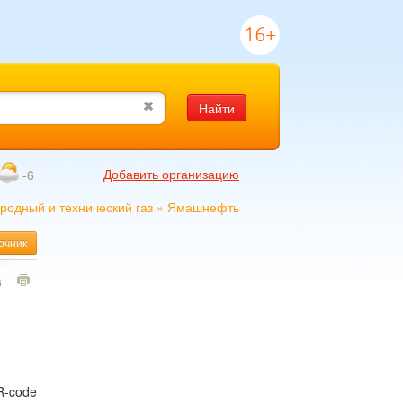
16+
Найти
Добавить организацию
-6
родный и технический газ
»
Ямашнефть
очник
6